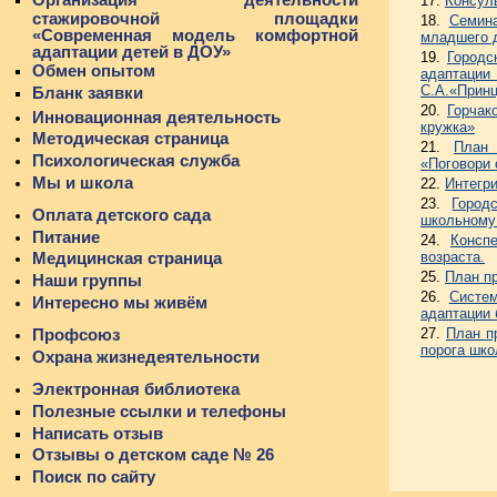
17.
Консуль
стажировочной площадки
18.
Семина
«Современная модель комфортной
младшего 
адаптации детей в ДОУ»
19.
Городс
Обмен опытом
адаптации
С.А.«Принц
Бланк заявки
20.
Горчак
Инновационная деятельность
кружка»
Методическая страница
21.
План 
Психологическая служба
«Поговори 
Мы и школа
22.
Интегр
23.
Город
Оплата детского сада
школьному
Питание
24.
Консп
возраста.
Медицинская страница
25.
План п
Наши группы
26.
Систем
Интересно мы живём
адаптации 
27.
План п
Профсоюз
порога шко
Охрана жизнедеятельности
Электронная библиотека
Полезные ссылки и телефоны
Написать отзыв
Отзывы о детском саде № 26
Поиск по сайту