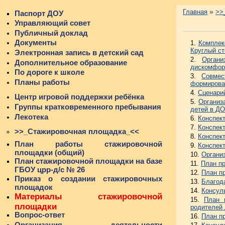
»
Главная
>>
Паспорт ДОУ
Управляющий совет
Публичный доклад
Документы
1.
Комплек
Круглый с
Электронная запись в детский сад
2.
Органи
Дополнительное образование
дискомфор
По дороге к школе
3.
Совмес
Планы работы
формирован
4.
Сценарий
Центр игровой поддержки ребёнка
5.
Организ
Группы кратковременного пребывания
детей в ДО
Лекотека
6.
Конспект
7.
Конспект
>>_Стажировочная площадка_<<
8.
Конспект
План работы стажировочной
9.
Конспект
площадки (общий)
10.
Органи
План стажировочной площадки на базе
11.
План пр
ГБОУ црр-д/с № 26
12.
План п
Приказ о создании стажировочных
13.
Благод
площадок
14.
Консул
Материалы стажировочной
15.
План 
площадки
родителей 
Вопрос-ответ
16.
План п
Организация деятельности