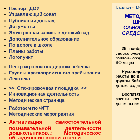
»
Главная
М
Паспорт ДОУ
Управляющий совет
МЕТО
Публичный доклад
ШК
Документы
САМО
Электронная запись в детский сад
СРЕДС
Дополнительное образование
По дороге к школе
28 ноя
Планы работы
самостояте
Логопункт
коллекциони
ДО лицея.
Центр игровой поддержки ребёнка
Руковод
Группы кратковременного пребывания
работы по д
Лекотека
группы Зайк
детско-роди
>>_Стажировочная площадка_<<
Инновационная деятельность
Воспита
работы восп
Методическая страница
дошкольнико
Работаем по ФГТ
Методические мероприятия
Активизация самостоятельной
познавательной деятельности
дошкольников..: Методическое
объединение воспитателей