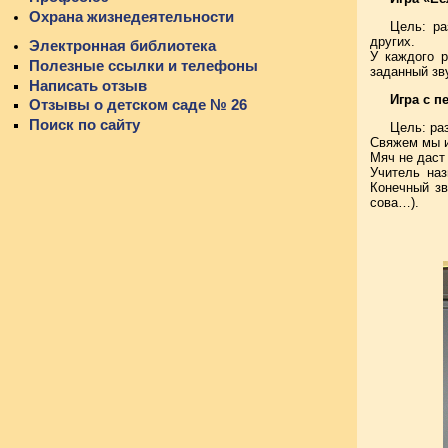
Охрана жизнедеятельности
Цель: ра
других.
Электронная библиотека
У каждого р
Полезные ссылки и телефоны
заданный зв
Написать отзыв
Игра с п
Отзывы о детском саде № 26
Поиск по сайту
Цель: ра
Свяжем мы и
Мяч не даст 
Учитель наз
Конечный зв
сова…).