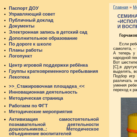
»
Главная
М
Паспорт ДОУ
Управляющий совет
СЕМИНА
Публичный доклад
«ИСПОЛ
Документы
И ВОСП
Электронная запись в детский сад
Горчаков
Дополнительное образование
По дороге к школе
Если реб
самолета, – 
Планы работы
А теперь у 
Логопункт
народной пес
Вот шестиле
Центр игровой поддержки ребёнка
[С],в друг
Группы кратковременного пребывания
выделять, в
Подбор игр 
Лекотека
различать н
умения ребе
>>_Стажировочная площадка_<<
переход к р
Инновационная деятельность
Методическая страница
Работаем по ФГТ
Методические мероприятия
Активизация самостоятельной
познавательной деятельности
дошкольников..: Методическое
объединение воспитателей