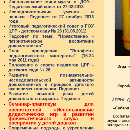
Использование мини-музея в ДОУ...:
Педагогический совет от 27.02.2013
Исследовательские умения и
навыки...:Педсовет от 27 ноября 2013
года
Итоговый педагогический совет в ГОУ
ЦРР - детском саду № 26 (31.08.2011)
Педсовет по теме: "Нравственно -
патриотическое воспитание
дошкольников"
План проведения "Эстафеты
педагогического мастерства" (16-24
мая 2011 года)
Положение о совете педагогов ЦРР -
Игра 
детского сада № 26
Развитие познавательно-
исследовательской активности
дошкольников в процессе детского
Короб
экспериментирования: Педсовет
Развитие связной речи детей
дошкольного возраста: Педсовет
ИГРЫ Д
Семинар-практикум для
«Собери
воспитателей «Использование
дидактических игр в развитии
Воспитат
фонематического слуха и
звуки в сло
восприятия у детей дошкол
загадывают 
Современные подходы к укреплению