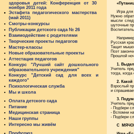
здоровья детей: Конференция от 30
«Путани
ноября 2011 года
Игра для
Эстафета педагогического мастерства
Нужно обрат
(май 2011)
мысли след
Смотры-конкурсы
шуточные п
Публикации детского сада № 26
Воспитатель
Взаимодействие с родителями
Например
Творческие проекты педагогов
Русская кра
Мастер-классы
Тащит мышон
Поэт закончи
Новые образовательные проекты
Прошлой ноч
Аттестация педагогов
1. Выдел
Конкурс "Лучший сайт дошкольного
Учитель пре
образовательного учреждения"
тогда, когда
Конкурс "Детский сад для всех и
каждого"
2. Какой
Психологическая служба
Взрослый про
и спрашивает
Мы и школа
3. Подум
Оплата детского сада
Учитель пре
Питание
- Подбери сл
Медицинская страница
- Вспомни на
- Подбери сл
Наши группы
Интересно мы живём
С МЯЧО
Профсоюз
Игра «Ес