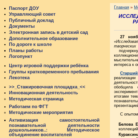
»
Главная
М
Паспорт ДОУ
Управляющий совет
ИССЛЕД
Публичный доклад
Р
Документы
Электронная запись в детский сад
27 нояб
Дополнительное образование
«
Исследова
По дороге к школе
творческих
Планы работы
подчеркнул
коллекцион
Логопункт
мыслительн
интереса к 
Центр игровой поддержки ребёнка
Группы кратковременного пребывания
Старший
Лекотека
реализации
деятельност
>>_Стажировочная площадка_<<
обобщила о
эксперимен
Инновационная деятельность
итогами тем
Методическая страница
познавате
презентацие
Работаем по ФГТ
Методические мероприятия
С опытом
Активизация самостоятельной
Белова Е
познавательной деятельности
коллекций
дошкольников..: Методическое
объединение воспитателей
Кураксин