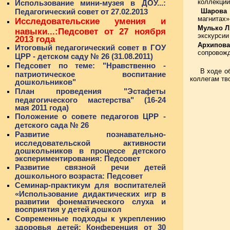
коллекций
Использование мини-музея в ДОУ...:
Шарова 
Педагогический совет от 27.02.2013
магнитах»
Исследовательские умения и
Мулько Л.
навыки...:Педсовет от 27 ноября
экскурсии
2013 года
Архипов
Итоговый педагогический совет в ГОУ
сопровожд
ЦРР - детском саду № 26 (31.08.2011)
Педсовет по теме: "Нравственно -
В ходе о
патриотическое воспитание
коллегам тв
дошкольников"
План проведения "Эстафеты
педагогического мастерства" (16-24
мая 2011 года)
Положение о совете педагогов ЦРР -
детского сада № 26
Развитие познавательно-
исследовательской активности
дошкольников в процессе детского
экспериментирования: Педсовет
Развитие связной речи детей
дошкольного возраста: Педсовет
Семинар-практикум для воспитателей
«Использование дидактических игр в
развитии фонематического слуха и
восприятия у детей дошкол
Современные подходы к укреплению
здоровья детей: Конференция от 30