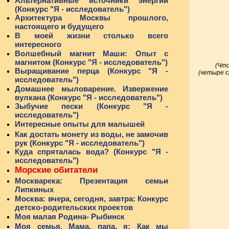
Альтернативные источники энергии
(Конкурс "Я - исследователь")
Архитектура Москвы прошлого,
настоящего и будущего
В моей жизни столько всего
интересного
Волшебный магнит Маши: Опыт с
магнитом (Конкурс "Я - исследователь")
(Что
Выращивание перца (Конкурс "Я -
(четыре с
исследователь")
Домашнее мыловарение. Извержение
вулкана (Конкурс "Я - исследователь")
Зыбучие пески (Конкурс "Я -
исследователь")
Интересные опыты для малышей
Как достать монету из воды, не замочив
рук (Конкурс "Я - исследователь")
Куда спряталась вода? (Конкурс "Я -
исследователь")
Морские обитатели
Москварека: Презентация семьи
Липкиных
Москва: вчера, сегодня, завтра: Конкурс
детско-родительских проектов
Моя малая Родина- Рыбинск
Моя семья. Мама, папа, я: Как мы