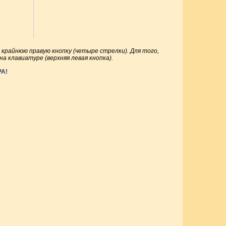
райнюю правую кнопку (четыре стрелки). Для того,
а клавиатуре (верхняя левая кнопка).
А!