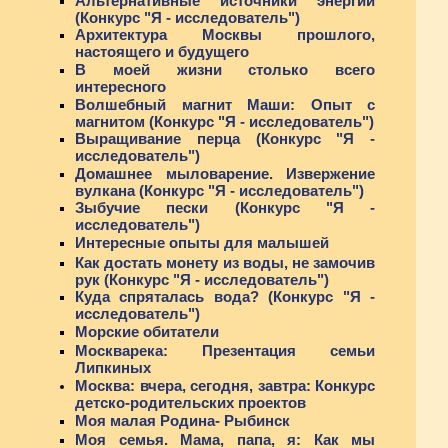
Альтернативные источники энергии
(Конкурс "Я - исследователь")
Архитектура Москвы прошлого,
настоящего и будущего
В моей жизни столько всего
интересного
Волшебный магнит Маши: Опыт с
магнитом (Конкурс "Я - исследователь")
Выращивание перца (Конкурс "Я -
исследователь")
Домашнее мыловарение. Извержение
вулкана (Конкурс "Я - исследователь")
Зыбучие пески (Конкурс "Я -
исследователь")
Интересные опыты для малышей
Как достать монету из воды, не замочив
рук (Конкурс "Я - исследователь")
Куда спряталась вода? (Конкурс "Я -
исследователь")
Морские обитатели
Москварека: Презентация семьи
Липкиных
Москва: вчера, сегодня, завтра: Конкурс
детско-родительских проектов
Моя малая Родина- Рыбинск
Моя семья. Мама, папа, я: Как мы