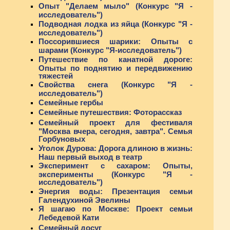
Опыт "Делаем мыло" (Конкурс "Я -
исследователь")
Подводная лодка из яйца (Конкурс "Я -
исследователь")
Поссорившиеся шарики: Опыты с
шарами (Конкурс "Я-исследователь")
Путешествие по канатной дороге:
Опыты по поднятию и передвижению
тяжестей
Свойства снега (Конкурс "Я -
исследователь")
Семейные гербы
Семейные путешествия: Фоторассказ
Семейный проект для фестиваля
"Москва вчера, сегодня, завтра". Семья
Горбуновых
Уголок Дурова: Дорога длиною в жизнь:
Наш первый выход в театр
Эксперимент с сахаром: Опыты,
эксперименты (Конкурс "Я -
исследователь")
Энергия воды: Презентация семьи
Галендухиной Эвелины
Я шагаю по Москве: Проект семьи
Лебедевой Кати
Семейный досуг