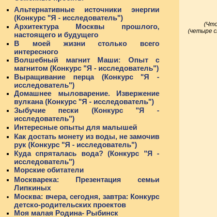
Альтернативные источники энергии
(Конкурс "Я - исследователь")
(Что
Архитектура Москвы прошлого,
(четыре с
настоящего и будущего
В моей жизни столько всего
интересного
Волшебный магнит Маши: Опыт с
магнитом (Конкурс "Я - исследователь")
Выращивание перца (Конкурс "Я -
исследователь")
Домашнее мыловарение. Извержение
вулкана (Конкурс "Я - исследователь")
Зыбучие пески (Конкурс "Я -
исследователь")
Интересные опыты для малышей
Как достать монету из воды, не замочив
рук (Конкурс "Я - исследователь")
Куда спряталась вода? (Конкурс "Я -
исследователь")
Морские обитатели
Москварека: Презентация семьи
Липкиных
Москва: вчера, сегодня, завтра: Конкурс
детско-родительских проектов
Моя малая Родина- Рыбинск