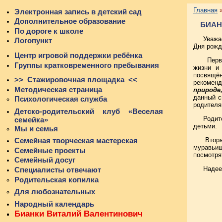
Главная
Электронная запись в детский сад
Дополнительное образование
БИАН
По дороге к школе
Уважа
Логопункт
Дня рожд
Центр игровой поддержки ребёнка
Перву
Группы кратковременного пребывания
жизни и
посвящён
>>_Стажировочная площадка_<<
рекомен
Методическая страница
природе
данный с
Психологическая служба
родителя
Детско-родительский клуб «Веселая
Родит
семейка»
детьми.
Мы и семья
Втора
Семейная творческая мастерская
муравьиш
Семейные проекты
посмотря
Семейный досуг
Надее
Специалисты отвечают
Родительская копилка
Для любознательных
Народный календарь
Бианки Виталий Валентинович