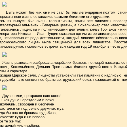
Быть может, без них он и не стал бы тем легендарным поэтом, стихи
ицеисты всю жизнь оставались самыми близкими его друзьями.
есь их выпуск был очень талантливым, почти все лицеисты впослед
итературный альманах «Северные цветы», а Кюхельбекер стал известным
тановились лицеисты и политическими деятелями: князь Горчаков - мин
мператора Николая I. Иван Пущин оказался одним из организаторов восс
о, независимо от рода деятельности, каждый лицеист обязательно писа
арскосельского лицея- была священной для всех лицеистов. Расста
заимовыручке, поклялись встречаться каждый год 19 октября в честь дня
Жизнь развела и разбросала лицейских братьев, но лицей навсегда о
ущин, Кюхельбекер, Дельвиг. Трое самых близких друзей поэта. Каждый
уши и характера.
окидая Царское село, лицеисты установили там памятник с надписью Ге
х дружба - это священное братство, дружеский союз, независимый от по
Друзья мои, прекрасен наш союз!
н, как душа неразделим и вечен –
еколебим, свободен и беспечен
растался он под сенью дружных муз.
уда бы нас не бросила судьбина,
 счастие куда б ни повело,
се те же мы:
ам целый мир чужбина;