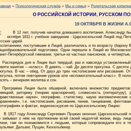
»
»
»
лавная
Психологическая служба
Мы и семья
Родительская копилка
О РОССИЙСКОЙ ИСТОРИИ, РУССКОМ ПО
19 ОКТЯБРЯ В ЖИЗНИ А.
В 12 лет, получив начатки домашнего воспитания, Александр бы
октября 1811 г. учебное заведение - Царскосельский Лицей под Пет
усских царей.
оспитанники, поступившие в Лицей, различались и по возрасту (барону 
бщеобразовательной подготовки. Одни перешли в Лицей из Московского
анкт-Петербургской гимназии, третьи из частных пансионов, а четвертые,
Распорядок дня в Лицее был твердый, раз и навсегда установленный
евяти занятия – «класс». В девять – чай. До десяти прогулка. С десяти
рогулка. В час – обед. От двух до трех чистописание или рисование. От 
рогулка, потом повторение уроков или «вспомогательный класс». В поло
есять – вечерняя молитва и сон.
Программа Лицея была обширной, включала множество предметов. 
емецкий, риторику (теорию красноречия), словесность (литературу)
нравственные науки», географию, статистику, науки математические
пражнения», т.е. чистописание, рисование, пение, танцевание, фехтов
отографиях и фактах, видеоэкскурсия по Царскосельскому Лицею:
В 1817 году Александр Сергеевич Пушкин окончил Царскосельский ли
е забывал о нём на протяжении всей своей недолгой жизни, ведь ли
изни, там он познакомился с людьми, которые сопровождали его в те
рузьями: Дельвиг, Пущин, Кюхельбекер.