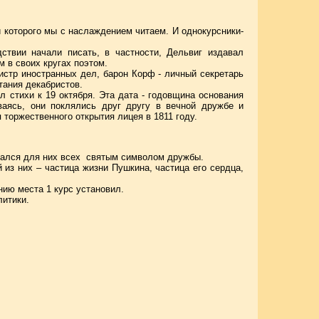
 которого мы с наслаждением читаем. И однокурсники-
ствии начали писать, в частности, Дельвиг издавал
 в своих кругах поэтом.
истр иностранных дел, барон Корф - личный секретарь
тания декабристов.
л стихи к 19 октября. Эта дата - годовщина основания
ваясь, они поклялись друг другу в вечной дружбе и
 торжественного открытия лицея в 1811 году.
стался для них всех святым символом дружбы.
 из них – частица жизни Пушкина, частица его сердца,
нию места 1 курс установил.
литики.