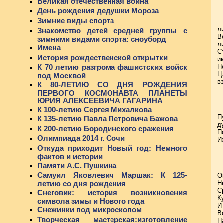
Великая отечественная война
День рождения дедушки Мороза
Зимние виды спорта
л
Знакомство детей средней группы с
В
зимними видами спорта: сноуборд
л
Имена
С
История рождественской открытки
и
Н
К 70 летию разгрома фашистских войск
Ц
под Москвой
в
К 80-ЛЕТИЮ СО ДНЯ РОЖДЕНИЯ
ПЕРВОГО КОСМОНАВТА ПЛАНЕТЫ
ЮРИЯ АЛЕКСЕЕВИЧА ГАГАРИНА
К 100-летию Сергея Михалкова
П
К 135-летию Павла Петровича Бажова
д
К 200-летию Бородинского сражения
П
Олимпиада 2014 г. Сочи
И
Откуда приходит Новый год: Немного
фактов и истории
Памяти А.С. Пушкина
Самуил Яковлевич Маршак: К 125-
О
Н
летию со дня рождения
С
Снеговик: история возникновения
К
символа зимы и Нового года
И
Снежинки под микроскопом
В
Творческая мастерская:изготовление
Н