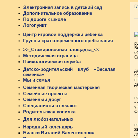
Г
Электронная запись в детский сад
Дополнительное образование
По дороге к школе
Логопункт
Центр игровой поддержки ребёнка
Группы кратковременного пребывания
р
В
>>_Стажировочная площадка_<<
о
Методическая страница
С
Психологическая служба
Детско-родительский клуб «Веселая
д
семейка»
п
Мы и семья
п
д
Семейная творческая мастерская
Семейные проекты
н
Семейный досуг
«
Специалисты отвечают
у
Родительская копилка
ф
Для любознательных
н
Народный календарь
ж
Бианки Виталий Валентинович
д