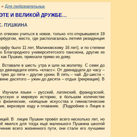
»
Для любознательных
ЭТЕ И ВЕЛИКОЙ ДРУЖБЕ…
С. ПУШКИНА
л отвезен учиться в новое, только что открывшееся 19
ербургом, место, где располагалась летняя резиденция
Корфу было 11 лет, Малиновскому 16 лет), и по степени
 Благородного университетского пансиона, другие из
 как Пушкин, приехали прямо из дому.
. Вставали в шесть утра и шли на молитву. С семи до
 до двенадцати опять «класс». От двенадцати до часу –
трех до пяти – другие уроки. В пять – чай. До шести –
вине десятого – ужин до десяти – отдых (рекреация). В
Изучали языки – русский, латинский, французский,
, русскую и мировую историю, в большом количестве
 и физические, «изящные искусства и гимнастические
ание, верховую езду и плавание. (Подробнее о Лицее в
цей. В лицее Пушкин провёл всего несколько лет, но
цей явился для тогда ещё маленького Пушкина школой
чение всего жизненного пути, они стали его лучшими