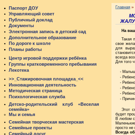
»
Главная
Паспорт ДОУ
Управляющий совет
МО
Публичный доклад
ЖАЛУ
Документы
На ваш
Электронная запись в детский сад
Дополнительное образование
Такая 
По дороге к школе
свое жела
для выра
Планы работы
становитс
всегда во
Центр игровой поддержки ребёнка
Для того ч
Группы кратковременного пребывания
Лекотека
- Малыш
- Ребен
>>_Стажировочная площадка_<<
- Ребен
Инновационная деятельность
- Ребен
Методическая страница
- Ребен
Психологическая служба
- Причи
Детско-родительский клуб «Веселая
семейка»
Этот с
будет про
Мы и семья
В любом с
Семейная творческая мастерская
Маленькие
Семейные проекты
просто не 
Всегда об
Семейный досуг