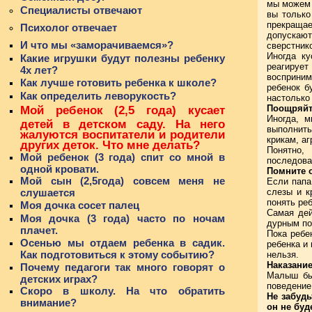
мы можем 
Специалисты отвечают
вы только
прекращае
Психолог отвечает
допускаю
И что мы «заморачиваемся»?
сверстник
Иногда ку
Какие игрушки будут полезны ребенку
реагируе
4х лет?
восприним
Как лучше готовить ребенка к школе?
ребенок б
Как определить леворукость?
настолько 
Поощряйт
Мой ребенок (2,5 года) кусает
Иногда, м
детей в детском саду. На него
выполнить
жалуются воспитатели и родители
крикам, а
других деток. Что мне делать?
Понятно,
Мой ребенок (3 года) спит со мной в
последова
одной кровати.
Помните о
Мой сын (2,5года) совсем меня не
Если папа
слезы и к
слушается
понять ре
Моя дочка сосет палец
Самая дей
Моя дочка (3 года) часто по ночам
дурным по
плачет.
Пока ребе
Осенью мы отдаем ребенка в садик.
ребенка и 
Как подготовиться к этому событию?
нельзя.
Наказани
Почему педагоги так много говорят о
Малыш быс
детских играх?
поведение
Скоро в школу. На что обратить
Не забудь
внимание?
он не бу