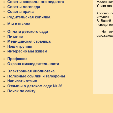
Советы социального педагога
Маленькие
Учите ег
Советы логопеда
п.
Советы врача
Хорошо п
Родительская копилка
игрушек. 
В Вашей с
Мы и школа
поведение
Оплата детского сада
Не от
окружающи
Питание
Медицинская страница
Наши группы
Интересно мы живём
Профсоюз
Охрана жизнедеятельности
Электронная библиотека
Полезные ссылки и телефоны
Написать отзыв
Отзывы о детском саде № 26
Поиск по сайту