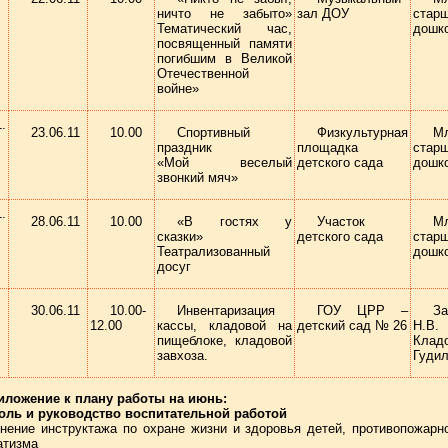
ничто не забыто»
зал ДОУ
стар
Тематический час,
дошк
посвященный памяти
погибшим в Великой
Отечественной
войне»
23.06.11
10.00
Спортивный
Физкультурная
М
праздник
площадка
стар
«Мой веселый
детского сада
дошк
звонкий мяч»
28.06.11
10.00
«В гостях у
Участок
М
сказки»
детского сада
стар
Театрализованный
дошк
досуг
30.06.11
10.00-
Инвентаризация
ГОУ ЦРР –
За
12.00
кассы, кладовой на
детский сад № 26
Н.В.
пищеблоке, кладовой
Клад
завхоза.
Гудил
иложение к плану работы на июнь:
оль и руководство воспитательной работой
нение инструктажа по охране жизни и здоровья детей, противопожарно
атизма