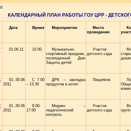
ая
КАЛЕНДАРНЫЙ ПЛАН РАБОТЫ ГОУ ЦРР - ДЕТСКОГО
Дата
Время
Мероприятие
Место
К
проведения
учас
01.06.11
10.00.
Музыкально-
Участок
М
1
спортивный праздник,
детского сада
стар
посвященный Дню
дошк
Защиты детей
01.-30.06
С 7.00
ДРК – закладка
Пищеблок
По
2
2011
– 13.30
продуктов в котел
Обще
коми
01.-30.06
8.00-
Медико –
Участок
Во
2
2011
17.00
педагогический
детского сада
групп
контроль