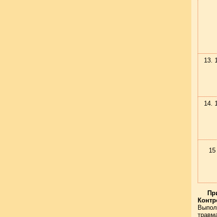
15
Пр
Контр
Выпол
травм