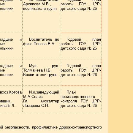
шие
Архипова М.В.,
работы ГОУ ЦРР-
ольники
воспитатели групп
детского сада № 26
ладшие и
Воспитатель по
Годовой план
шие
физо Попова Е.А.
работы ГОУ ЦРР-
ольники
детского сада № 26
ладшие и
Муз. рук.
Годовой план
шие
Толмачева Н.Б.
работы ГОУ ЦРР-
ольники
Воспитатели групп
детского сада № 26
вхоз Котова
И.о.заведующей
План
М.А.Селис
производственного
овщик
Гл. бухгалтер
контроля ГОУ ЦРР-
ина Е.Л.
Лазарева С.Н.
детского сада № 26
й безопасности, профилактике дорожно-транспортного