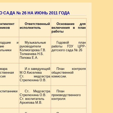
 САДА № 26 НА ИЮНЬ 2011 ГОДА
онтингент
Ответственный
Основание для
тников
исполнитель
включения в план
работы
ладшие и
Музыкальные
Годовой план
шие
руководители
работы ГОУ ЦРР-
ольники
Колмогорова Г.В.
детского сада № 26
Толмачева Н.Б.
Попова Е.А.
вара
И.о заведующей
План контроля
ственная
М.О.Киселева
общественной
ссия
Ст. медсестра
комиссии.
Стрелюхина О.В.
спитанники
Ст.. Медсестра
План
Стрелюхина О.В.
производственного
Ст. воспитатель
контроля
Архипова М.В.