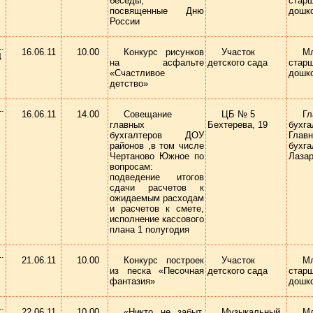
беседы,
стар
посвященные Дню
дошк
России
16.06.11
10.00
Конкурс рисунков
Участок
М
4
на асфальте
детского сада
стар
«Счастливое
дошк
детство»
16.06.11
14.00
Совещание
ЦБ № 5
Гл
главных
Бехтерева, 19
бухга
бухгалтеров ДОУ
Глав
районов ,в том числе
бухг
Чертаново Южное по
Лазар
вопросам:
подведение итогов
сдачи расчетов к
ожидаемым расходам
и расчетов к смете,
исполнение кассового
плана 1 полугодия
21.06.11
10.00
Конкурс построек
Участок
М
из песка «Песочная
детского сада
стар
фантазия»
дошк
22.06.11
10.00
«Никто не забыт,
Музыкальный
М