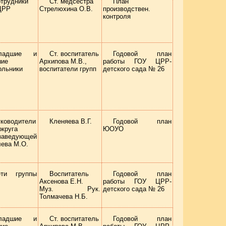
трудники
Ст. медсестра
План
ЦРР
Стрелюхина О.В.
производствен.
контроля
ладшие и
Ст. воспитатель
Годовой план
шие
Архипова М.В.,
работы ГОУ ЦРР-
ольники
воспитатели групп
детского сада № 26
ководители
Кленяева В.Г.
Годовой план
круга
ЮОУО
заведующей
ева М.О.
ети группы
Воспитатель
Годовой план
Аксенова Е.Н.
работы ГОУ ЦРР-
Муз. Рук.
детского сада № 26
Толмачева Н.Б.
ладшие и
Ст. воспитатель
Годовой план