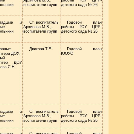
шие
Архипова М.В.,
работы ГОУ ЦРР-
ольники
воспитатели групп
детского сада № 26
ладшие и
Ст. воспитатель
Годовой план
шие
Архипова М.В.,
работы ГОУ ЦРР-
ольники
воспитатели групп
детского сада № 26
авные
Дюжова Т.Е.
Годовой план
лтера ДОУ,
ЮОУО
ный
алтер ДОУ
ева С.Н.
ладшие и
Ст. воспитатель
Годовой план
шие
Архипова М.В.,
работы ГОУ ЦРР-
ольники
воспитатели групп
детского сада № 26
ладшие и
Ст. воспитатель
Годовой план