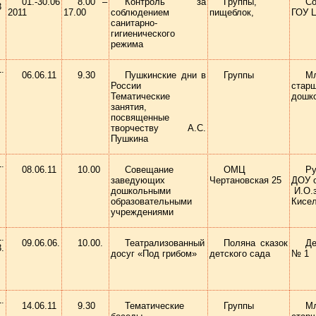
01.-30.06
8.00 –
Контроль за
Группы,
Со
3
2011
17.00
соблюдением
пищеблок,
ГОУ 
санитарно-
гигиенического
режима
06.06.11
9.30
Пушкинские дни в
Группы
М
России
стар
Тематические
дошк
занятия,
посвященные
творчеству А.С.
Пушкина
08.06.11
10.00
Совещание
ОМЦ
Ру
заведующих
Чертановская 25
ДОУ о
дошкольными
И.О.
образовательными
Кисел
учреждениями
09.06.06.
10.00.
Театрализованный
Поляна сказок
Д
3.
досуг «Под грибом»
детского сада
№ 1
14.06.11
9.30
Тематические
Группы
М