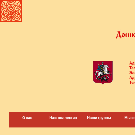
Ад
Те
Эл
Ад
Те
О нас
Наш коллектив
Наши группы
Мы и 