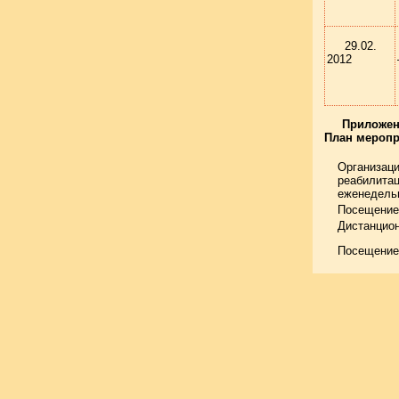
29.02.
2012
Приложен
План меропр
Организац
реабилита
еженедель
Посещение 
Дистанцион
Посещение 