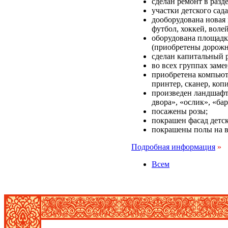
сделан ремонт в разд
участки детского са
дооборудована новая
футбол, хоккей, воле
оборудована площадк
(приобретены дорожн
сделан капитальный 
во всех группах заме
приобретена компьюте
принтер, сканер, копи
произведен ландшафт
двора», «ослик», «ба
посажены розы;
покрашен фасад детск
покрашены полы на в
Подробная информация
»
Всем