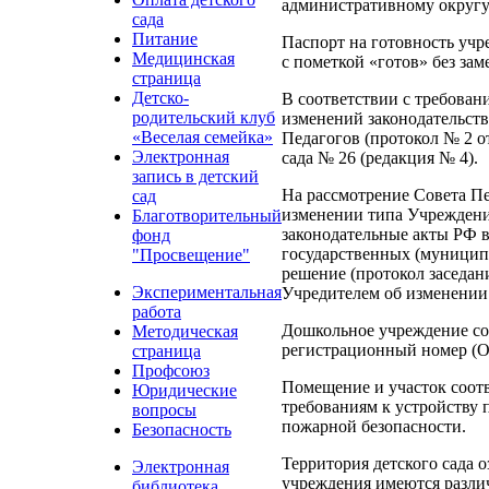
административному округу
сада
Питание
Паспорт на готовность учр
Медицинская
с пометкой «готов» без зам
страница
Детско-
В соответствии с требован
родительский клуб
изменений законодательст
«Веселая семейка»
Педагогов (протокол № 2 от
Электронная
сада № 26 (редакция № 4).
запись в детский
На рассмотрение Совета Пе
сад
изменении типа Учреждения
Благотворительный
законодательные акты РФ 
фонд
государственных (муницип
"Просвещение"
решение (протокол заседани
Экспериментальная
Учредителем об изменении
работа
Дошкольное учреждение со
Методическая
регистрационный номер (
страница
Профсоюз
Помещение и участок соот
Юридические
требованиям к устройству
вопросы
пожарной безопасности.
Безопасность
Территория детского сада 
Электронная
учреждения имеются различ
библиотека