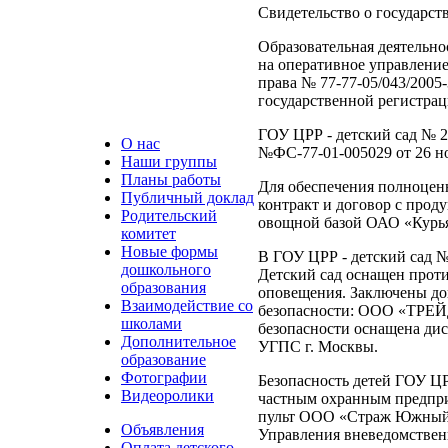
Свидетельство о государств
Образовательная деятельно
на оперативное управлен
права № 77-77-05/043/2005
государственной регистраци
ГОУ ЦРР - детский сад № 
О нас
№ФС-77-01-005029 от 26 но
Наши группы
Планы работы
Для обеспечения полноцен
Публичный доклад
контракт и договор с про
Родительский
овощной базой ОАО «Курья
комитет
Новые формы
В ГОУ ЦРР - детский сад 
дошкольного
Детский сад оснащен прот
образования
оповещения. Заключены до
Взаимодействие со
безопасности: ООО «ТРЕЙ
школами
безопасности оснащена дис
Дополнительное
УГПС г. Москвы.
образование
Фотографии
Безопасность детей ГОУ ЦРР
Видеоролики
частным охранным предп
пульт ООО «Страж Южный»,
Объявления
Управления вневедомстве
Оплата детского