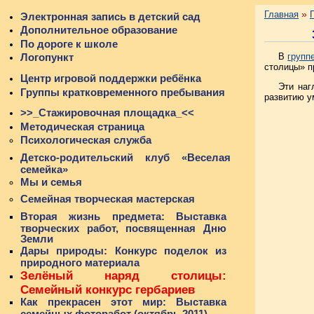
»
Главная
Электронная запись в детский сад
Дополнительное образование
По дороге к школе
В
групп
Логопункт
столицы»
п
Центр игровой поддержки ребёнка
Эти наг
Группы кратковременного пребывания
развитию у
>>_Стажировочная площадка_<<
Методическая страница
Психологическая служба
Детско-родительский клуб «Веселая
семейка»
Мы и семья
Семейная творческая мастерская
Вторая жизнь предмета: Выставка
творческих работ, посвященная Дню
Земли
Дары природы: Конкурс поделок из
природного материала
Зелёный наряд столицы:
Семейный конкурс гербариев
Как прекрасен этот мир: Выставка
семейных фоторабот (октябрь 2011)