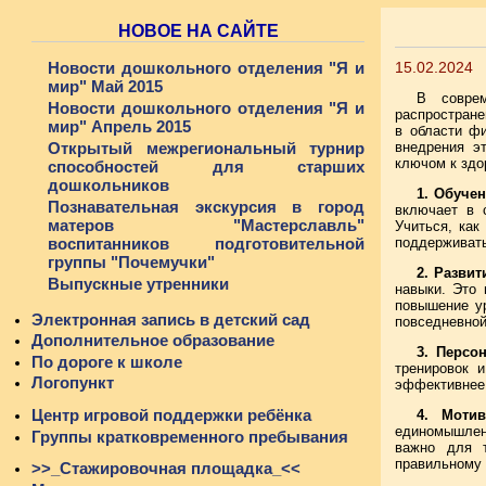
НОВОЕ НА САЙТЕ
Новости дошкольного отделения "Я и
15.02.2024
мир" Май 2015
В совре
Новости дошкольного отделения "Я и
распростран
мир" Апрель 2015
в области фи
Открытый межрегиональный турнир
внедрения э
ключом к здо
способностей для старших
дошкольников
1. Обуче
Познавательная экскурсия в город
включает в 
матеров "Мастерславль"
Учиться, как
воспитанников подготовительной
поддерживать
группы "Почемучки"
2. Развит
Выпускные утренники
навыки. Это 
повышение ур
Электронная запись в детский сад
повседневной
Дополнительное образование
3. Персо
По дороге к школе
тренировок 
Логопункт
эффективнее 
Центр игровой поддержки ребёнка
4. Моти
единомышленн
Группы кратковременного пребывания
важно для т
правильному 
>>_Стажировочная площадка_<<