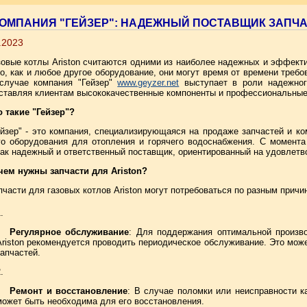
ОМПАНИЯ "ГЕЙЗЕР": НАДЕЖНЫЙ ПОСТАВЩИК ЗАПЧА
.2023
зовые котлы Ariston считаются одними из наиболее надежных и эффекти
о, как и любое другое оборудование, они могут время от времени требо
случае компания "Гейзер"
www.geyzer.net
выступает в роли надежного
ставляя клиентам высококачественные компоненты и профессиональные
о такие "Гейзер"?
ейзер" - это компания, специализирующаяся на продаже запчастей и к
го оборудования для отопления и горячего водоснабжения. С момента 
как надежный и ответственный поставщик, ориентированный на удовлетв
чем нужны запчасти для Ariston?
пчасти для газовых котлов Ariston могут потребоваться по разным причи
Регулярное обслуживание
: Для поддержания оптимальной произво
Ariston рекомендуется проводить периодическое обслуживание. Это мож
запчастей.
Ремонт и восстановление
: В случае поломки или неисправности ка
может быть необходима для его восстановления.