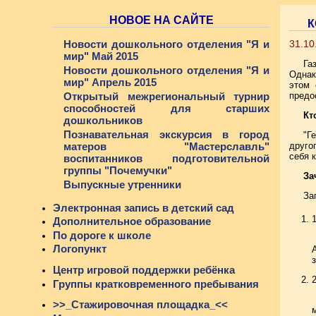
НОВОЕ НА САЙТЕ
К
Новости дошкольного отделения "Я и
31.10
мир" Май 2015
Га
Новости дошкольного отделения "Я и
Однак
мир" Апрель 2015
этом 
Открытый межрегиональный турнир
предо
способностей для старших
Кт
дошкольников
Познавательная экскурсия в город
"Г
матеров "Мастерславль"
друго
себя 
воспитанников подготовительной
группы "Почемучки"
За
Выпускные утренники
За
Электронная запись в детский сад
Дополнительное образование
По дороге к школе
Логопункт
Центр игровой поддержки ребёнка
Группы кратковременного пребывания
>>_Стажировочная площадка_<<