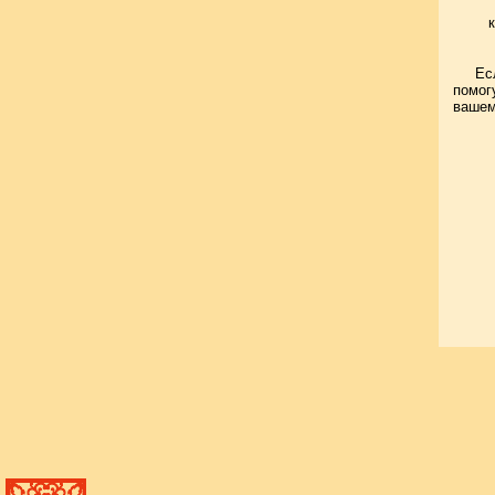
Ес
помог
вашем