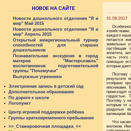
НОВОЕ НА САЙТЕ
Новости дошкольного отделения "Я и
31.08.2017
мир" Май 2015
Особеннос
Новости дошкольного отделения "Я и
хозяйствами
мир" Апрель 2015
каждого наше
Открытый межрегиональный турнир
питаются жи
земельных у
способностей для старших
пастбищам п
дошкольников
аппетита, ан
Познавательная экскурсия в город
часть этого
матеров "Мастерславль"
помощью ест
воспитанников подготовительной
которые дают
группы "Почемучки"
Поэтому 
Выпускные утренники
результате 
отобрано пр
Электронная запись в детский сад
мясниками. 
Дополнительное образование
происходит н
гордостью. 
По дороге к школе
Поэтому у на
Логопункт
которым от 
раздолью бе
Центр игровой поддержки ребёнка
калмыцкая ба
Группы кратковременного пребывания
Что касае
>>_Стажировочная площадка_<<
молоком. Име
собственным