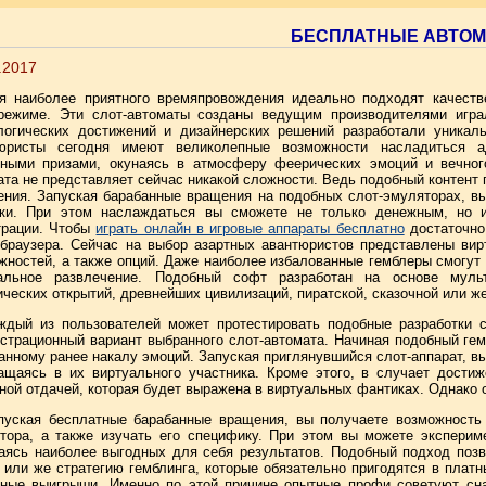
БЕСПЛАТНЫЕ АВТО
.2017
я наиболее приятного времяпровождения идеально подходят качеств
режиме. Эти слот-автоматы созданы ведущим производителями игра
логических достижений и дизайнерских решений разработали уникал
юристы сегодня имеют великолепные возможности насладиться 
ными призами, окунаясь в атмосферу феерических эмоций и вечного
ата не представляет сейчас никакой сложности. Ведь подобный контент
ения. Запуская барабанные вращения на подобных слот-эмуляторах, в
ки. При этом наслаждаться вы сможете не только денежным, но и
трации. Чтобы
играть онлайн в игровые аппараты бесплатно
достаточно 
 браузера. Сейчас на выбор азартных авантюристов представлены ви
жностей, а также опций. Даже наиболее избалованные гемблеры смогут 
альное развлечение. Подобный софт разработан на основе мульт
ических открытий, древнейших цивилизаций, пиратской, сказочной или ж
ждый из пользователей может протестировать подобные разработки 
страционный вариант выбранного слот-автомата. Начиная подобный гем
анному ранее накалу эмоций. Запуская приглянувшийся слот-аппарат, в
ащаясь в их виртуального участника. Кроме этого, в случает дости
ной отдачей, которая будет выражена в виртуальных фантиках. Однако 
пуская бесплатные барабанные вращения, вы получаете возможность 
тора, а также изучать его специфику. При этом вы можете эксперим
аясь наиболее выгодных для себя результатов. Подобный подход поз
 или же стратегию гемблинга, которые обязательно пригодятся в платн
ные выигрыши. Именно по этой причине опытные профи советуют сна