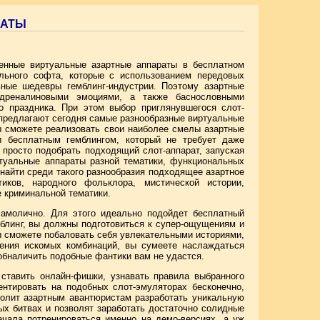
МАТЫ
енные виртуальные азартные аппараты в бесплатном
льного софта, которые с использованием передовых
ьные шедевры гемблинг-индустрии. Поэтому азартные
адреналиновыми эмоциями, а также баснословными
 праздника. При этом выбор приглянувшегося слот-
 предлагают сегодня самые разнообразные виртуальные
ы сможете реализовать свои наиболее смелы азартные
 бесплатным гемблингом, который не требует даже
просто подобрать подходящий слот-аппарат, запуская
ртуальные аппараты разной тематики, функциональных
найти среди такого разнообразия подходящее азартное
иков, народного фольклора, мистической истории,
е криминальной тематики.
самолично. Для этого идеально подойдет бесплатный
блинг, вы должны подготовиться к супер-ощущениям и
ы сможете побаловать себя увлекательными историями,
жения искомых комбинаций, вы сумеете наслаждаться
обналичить подобные фантики вам не удастся.
ставить онлайн-фишки, узнавать правила выбранного
ентировать на подобных слот-эмуляторах бесконечно,
волит азартным авантюристам разработать уникальную
ых битвах и позволят заработать достаточно солидные
чала потренироваться именно на демо-версиях, а уж