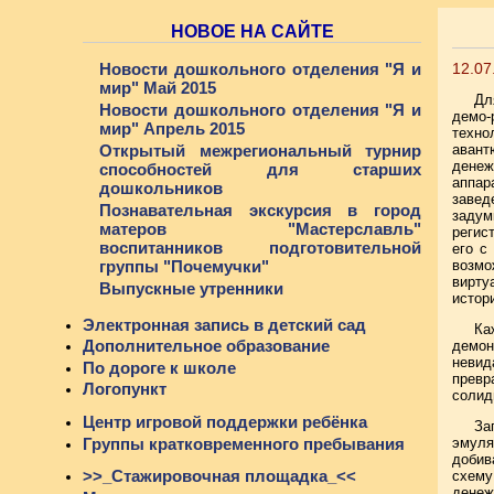
НОВОЕ НА САЙТЕ
Новости дошкольного отделения "Я и
12.07
мир" Май 2015
Дл
Новости дошкольного отделения "Я и
демо-
мир" Апрель 2015
техно
Открытый межрегиональный турнир
авант
денеж
способностей для старших
аппар
дошкольников
завед
Познавательная экскурсия в город
задум
матеров "Мастерславль"
регис
воспитанников подготовительной
его с
группы "Почемучки"
возмо
вирту
Выпускные утренники
истор
Электронная запись в детский сад
Ка
Дополнительное образование
демон
невид
По дороге к школе
превр
Логопункт
солид
Центр игровой поддержки ребёнка
За
Группы кратковременного пребывания
эмуля
добив
>>_Стажировочная площадка_<<
схему
денеж